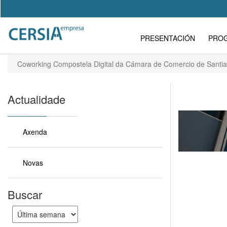
Pasar
al
Search
contenido
Formulario
Main
principal
PRESENTACIÓN
PRO
de
navigation
búsqueda
Coworking Compostela Digital da Cámara de Comercio de Santi
Actualidade
Axenda
Novas
Buscar