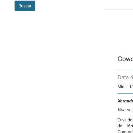
Buscar
Cowo
Data d
Mié, 11
Xornada
Vive en
O vinde
de
16
Comer