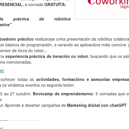
RESENCIAL,
a xornada
GRATUÍTA:
ada práctica de robótica
ativa"
bradoiro práctico
realizarase unha presentación da robótica colabora
s básicos de programación, e xerando as aplicacións máis comúns: pa
ensor de forza do robot...
nha
experiencia práctica de iteración co robot
, buscando que os asi
ións mencionadas.
te!
 coñecer todas as
actividades, formacións e asesorías empresar
 os vindeiros eventos no seguinte botón:
3 ao 27 outubro:
Bootcamp de emprendemento
: 5 xornadas que c
e.
ut: Aprende a deseñar campañas de
Marketing dixital con chatGPT
es