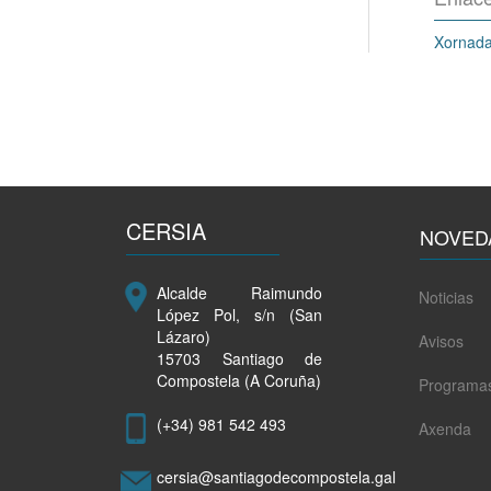
Xornada 
CERSIA
NOVED
Alcalde Raimundo
Noticias
López Pol, s/n (San
Lázaro)
Avisos
15703 Santiago de
Compostela (A Coruña)
Programa
(+34) 981 542 493
Axenda
cersia@santiagodecompostela.gal