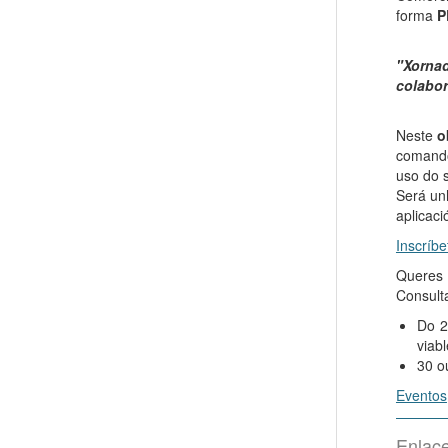
forma
P
"Xorn
colabor
Neste
o
comando
uso do s
Será u
aplicac
Inscríbe
Queres
Consulta
Do 2
viabl
30 o
Eventos
Enlac