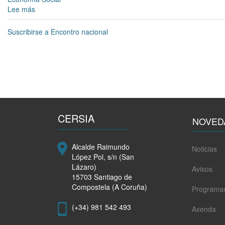
Lee más
sobre
Santiago
acolle
Suscribirse a Encontro nacional
un
encontro
para
a
abordar
a
consecución
dos
CERSIA
retos
NOVED
das
Axendas
Alcalde Raimundo
Noticias
Urbanas
López Pol, s/n (San
e
Lázaro)
Avisos
2030
15703 Santiago de
a
Compostela (A Coruña)
Programa
través
da
(+34) 981 542 493
Axenda
economía
social