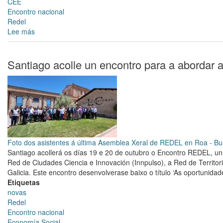
CEE
Encontro nacional
Redel
Lee más
sobre
O
alcalde
reafirma
Santiago acolle un encontro para a abordar
a
aposta
do
Concello
de
Santiago
coa
economía
Foto dos asistentes á última Asemblea Xeral de REDEL en Roa - Bu
social
Santiago acollerá os días 19 e 20 de outubro o Encontro REDEL, un
e
Red de Ciudades Ciencia e Innovación (Innpulso), a Red de Territo
os
Galicia. Este encontro desenvolverase baixo o título ‘As oportunid
centros
Etiquetas
especiais
novas
de
Redel
emprego
Encontro nacional
Economía Social