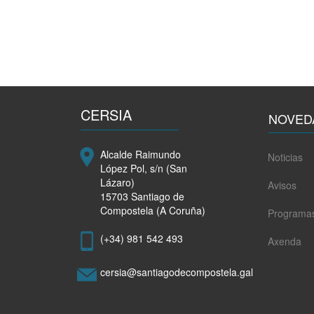
compostelá
desempregada
formarase
en
Márketing
Dixital
e
Cooperativismo
CERSIA
da
NOVED
man
da
Alcalde Raimundo
Noticias
Fundación
López Pol, s/n (San
Paideia
Lázaro)
Avisos
e
15703 Santiago de
a
Compostela (A Coruña)
Programa
Concellaría
de
(+34) 981 542 493
Axenda
Promoción
Económica
cersia@santiagodecompostela.gal