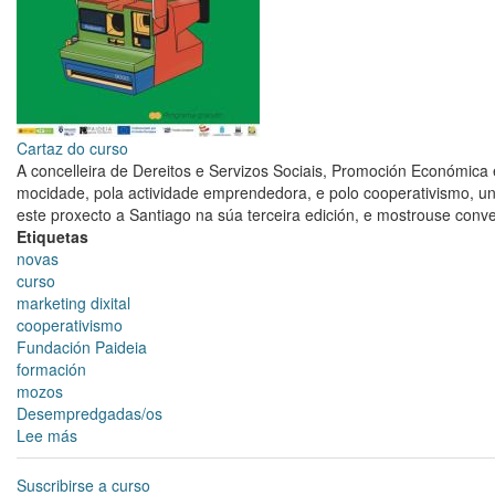
Cartaz do curso
A concelleira de Dereitos e Servizos Sociais, Promoción Económica
mocidade, pola actividade emprendedora, e polo cooperativismo, u
este proxecto a Santiago na súa terceira edición, e mostrouse con
Etiquetas
novas
curso
marketing dixital
cooperativismo
Fundación Paideia
formación
mozos
Desempredgadas/os
Lee más
sobre
A
mocidade
Suscribirse a curso