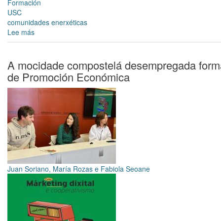
Formación
USC
comunidades enerxéticas
Lee más
sobre
Curso
de
formación
A mocidade compostelá desempregada formar
específica:
de Promoción Económica
Comunidades
Enerxéticas
Juan Soriano, María Rozas e Fabiola Seoane