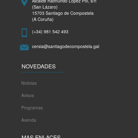
Alcalde Raimundo López Pol, s/n
(San Lázaro)
15703 Santiago de Compostela
(A Coruña)
(+34) 981 542 493
cersia@santiagodecompostela.gal
NOVEDADES
Noticias
Avisos
Programas
Axenda
MAS ENLACES