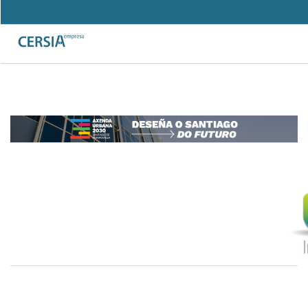
Pasar
al
Search
contenido
Formulario
principal
de
búsqueda