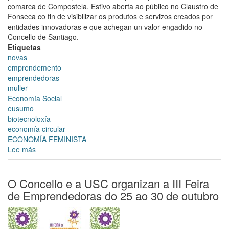
comarca de Compostela. Estivo aberta ao público no Claustro de
Fonseca co fin de visibilizar os produtos e servizos creados por
entidades innovadoras e que achegan un valor engadido no
Concello de Santiago.
Etiquetas
novas
emprendemento
emprendedoras
muller
Economía Social
eusumo
biotecnoloxía
economía circular
ECONOMÍA FEMINISTA
Lee más
sobre
O
claustro
do
O Concello e a USC organizan a III Feira
Pazo
de Emprendedoras do 25 ao 30 de outubro
de
Fonseca
acolleu