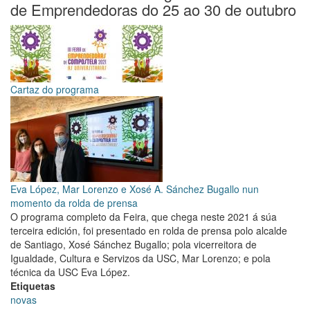
Santiago
de Emprendedoras do 25 ao 30 de outubro
e
a
Unión
de
Cooperativas
EspazoCoop
Cartaz do programa
continúan
o
seu
traballo
en
prol
da
Eva López, Mar Lorenzo e Xosé A. Sánchez Bugallo nun
economía
momento da rolda de prensa
social
O programa completo da Feira, que chega neste 2021 á súa
terceira edición, foi presentado en rolda de prensa polo alcalde
de Santiago, Xosé Sánchez Bugallo; pola vicerreitora de
Igualdade, Cultura e Servizos da USC, Mar Lorenzo; e pola
técnica da USC Eva López.
Etiquetas
novas