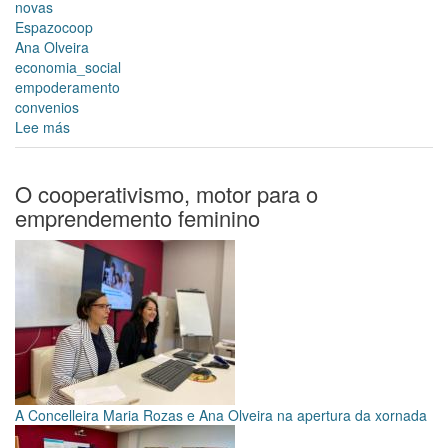
novas
Espazocoop
Ana Olveira
economia_social
empoderamento
convenios
Lee más
sobre
O
Concello
de
O cooperativismo, motor para o
Santiago
emprendemento feminino
e
EspazoCoop
organizan
a
xornada
"Mulleres,
líderes
na
economía
social"
A Concelleira Maria Rozas e Ana Olveira na apertura da xornada