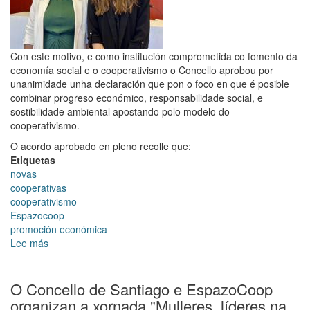
Con este motivo, e como institución comprometida co fomento da
economía social e o cooperativismo o Concello aprobou por
unanimidade unha declaración que pon o foco en que é posible
combinar progreso económico, responsabilidade social, e
sostibilidade ambiental apostando polo modelo do
cooperativismo.
O acordo aprobado en pleno recolle que:
Etiquetas
novas
cooperativas
cooperativismo
Espazocoop
promoción económica
Lee más
sobre
O
Pleno
aproba
O Concello de Santiago e EspazoCoop
unha
organizan a xornada "Mulleres, líderes na