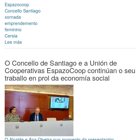
Espazocoop
Concello Santiago
xornada
emprendemento
feminino
Cersia
Lee más
sobre
O
Concello
de
O Concello de Santiago e a Unión de
Santiago
Cooperativas EspazoCoop continúan o seu
e
traballo en prol da economía social
EspazoCoop
fomentan
o
emprendemento
feminino
O Alcalde e Ana Olveira nun momento da presentación.