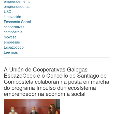
emprendemento
emprendedoras
USC
innovación
Economía Social
cooperativas
compostela
móvese
empresas
Espazocoop
Lee más
sobre
O
Concello
e
A Unión de Cooperativas Galegas
a
EspazoCoop e o Concello de Santiago de
USC
Compostela colaboran na posta en marcha
organizan
do programa Impulso dun ecosistema
a
emprendedor na economía social
III
Feira
de
Emprendedoras
do