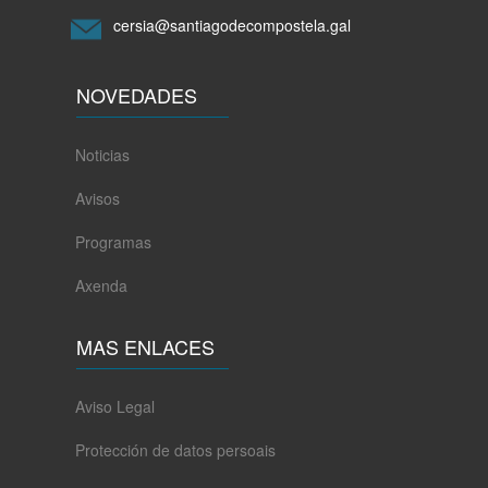
programa
Impulso
cersia@santiagodecompostela.gal
dun
ecosistema
emprendedor
NOVEDADES
na
economía
social
Noticias
Avisos
Programas
Axenda
MAS ENLACES
Aviso Legal
Protección de datos persoais