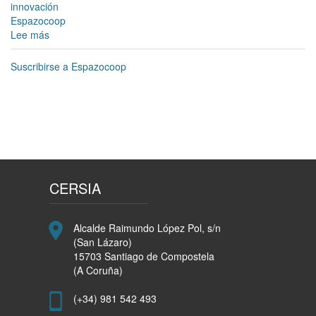
innovación
Espazocoop
Lee más
sobre
A
Unión
Suscribirse a Espazocoop
de
Cooperativas
Galegas
EspazoCoop
e
o
Concello
de
CERSIA
Santiago
de
Compostela
Alcalde Raimundo López Pol, s/n
colaboran
(San Lázaro)
na
15703 Santiago de Compostela
posta
(A Coruña)
en
marcha
(+34) 981 542 493
do