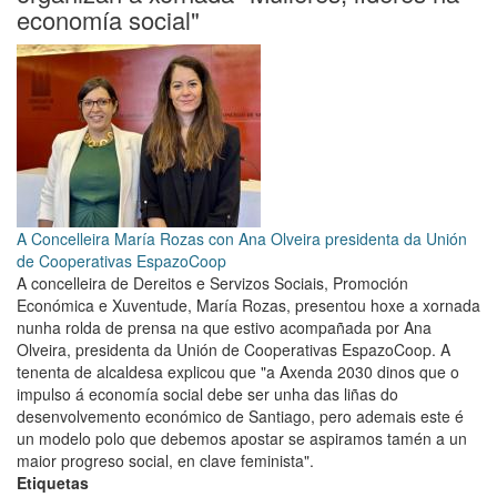
declaración
economía social"
institucional
polo
Ano
Internacional
das
Cooperativas
2025
A Concelleira María Rozas con Ana Olveira presidenta da Unión
de Cooperativas EspazoCoop
A concelleira de Dereitos e Servizos Sociais, Promoción
Económica e Xuventude, María Rozas, presentou hoxe a xornada
nunha rolda de prensa na que estivo acompañada por Ana
Olveira, presidenta da Unión de Cooperativas EspazoCoop. A
tenenta de alcaldesa explicou que "a Axenda 2030 dinos que o
impulso á economía social debe ser unha das liñas do
desenvolvemento económico de Santiago, pero ademais este é
un modelo polo que debemos apostar se aspiramos tamén a un
maior progreso social, en clave feminista".
Etiquetas