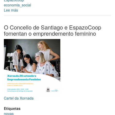
economia_social
Lee más
sobre
O
cooperativismo,
motor
O Concello de Santiago e EspazoCoop
para
fomentan o emprendemento feminino
o
emprendemento
feminino
Cartel da Xornada
Etiquetas
novas