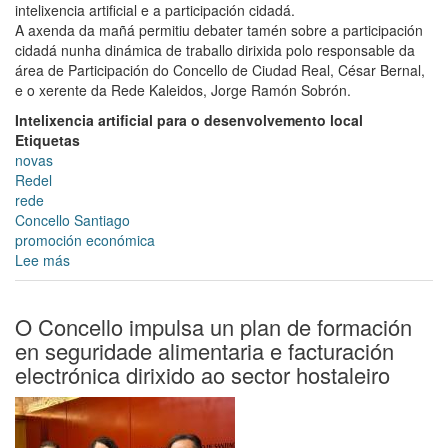
intelixencia artificial e a participación cidadá.
A axenda da mañá permitiu debater tamén sobre a participación
cidadá nunha dinámica de traballo dirixida polo responsable da
área de Participación do Concello de Ciudad Real, César Bernal,
e o xerente da Rede Kaleidos, Jorge Ramón Sobrón.
Intelixencia artificial para o desenvolvemento local
Etiquetas
novas
Redel
rede
Concello Santiago
promoción económica
Lee más
sobre
O
Concello
de
O Concello impulsa un plan de formación
Santiago
en seguridade alimentaria e facturación
participa
electrónica dirixido ao sector hostaleiro
na
asemblea
xeral
da