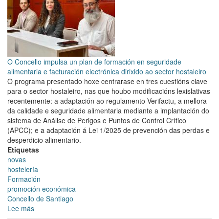
Rede
de
Entidades
de
Desenvolvemento
Local
O Concello impulsa un plan de formación en seguridade
alimentaria e facturación electrónica dirixido ao sector hostaleiro
O programa presentado hoxe centrarase en tres cuestións clave
para o sector hostaleiro, nas que houbo modificacións lexislativas
recentemente: a adaptación ao regulamento Verifactu, a mellora
da calidade e seguridade alimentaria mediante a implantación do
sistema de Análise de Perigos e Puntos de Control Crítico
(APCC); e a adaptación á Lei 1/2025 de prevención das perdas e
desperdicio alimentario.
Etiquetas
novas
hostelería
Formación
promoción económica
Concello de Santiago
Lee más
sobre
O