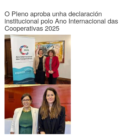
Concello
impulsa
O Pleno aproba unha declaración
un
institucional polo Ano Internacional das
plan
Cooperativas 2025
de
formación
en
seguridade
alimentaria
e
facturación
electrónica
dirixido
ao
sector
hostaleiro