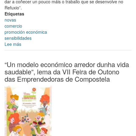
dar a coñecer un pouco máis o traballo que se desenvolve no
Refuxio”.
Etiquetas
novas
comercio
promoción económica
sensibilidades
Lee más
sobre
María
Rozas
visibiliza
“Un modelo económico arredor dunha vida
en
saudable”, lema da VII Feira de Outono
Maravalla
das Emprendedoras de Compostela
o
compromiso
social
do
comercio
local
de
Santiago