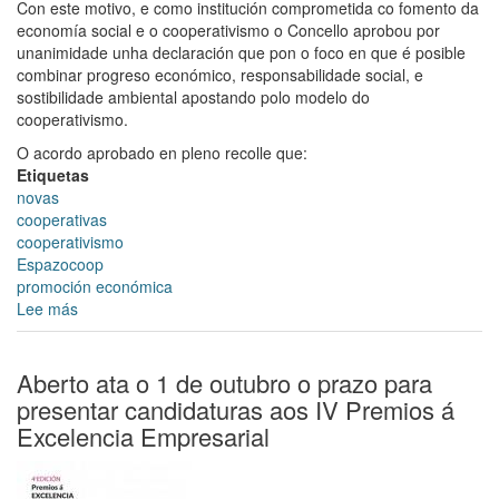
Con este motivo, e como institución comprometida co fomento da
economía social e o cooperativismo o Concello aprobou por
unanimidade unha declaración que pon o foco en que é posible
combinar progreso económico, responsabilidade social, e
sostibilidade ambiental apostando polo modelo do
cooperativismo.
O acordo aprobado en pleno recolle que:
Etiquetas
novas
cooperativas
cooperativismo
Espazocoop
promoción económica
Lee más
sobre
O
Pleno
aproba
Aberto ata o 1 de outubro o prazo para
unha
presentar candidaturas aos IV Premios á
declaración
Excelencia Empresarial
institucional
polo
Ano