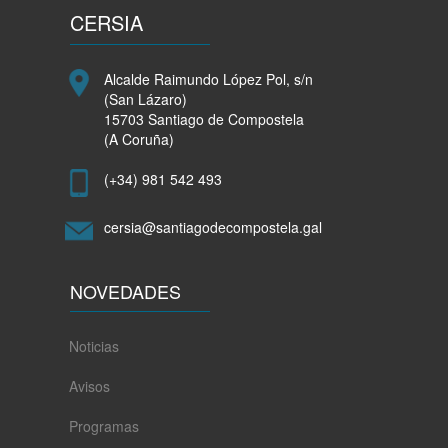
empresarial
CERSIA
de
Santiago
Alcalde Raimundo López Pol, s/n
(San Lázaro)
15703 Santiago de Compostela
(A Coruña)
(+34) 981 542 493
cersia@santiagodecompostela.gal
NOVEDADES
Noticias
Avisos
Programas