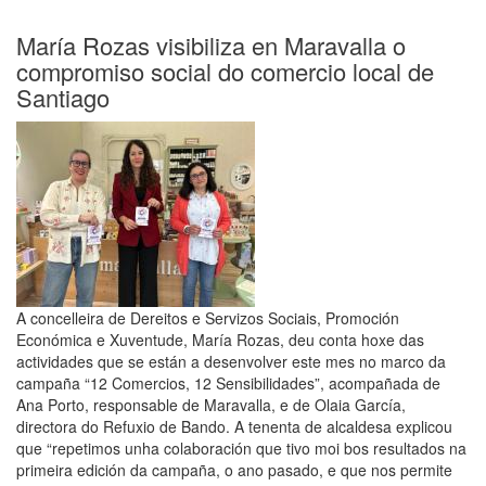
Concello
de
María Rozas visibiliza en Maravalla o
Santiago
compromiso social do comercio local de
celebra
Santiago
o
Ano
Internacional
das
Cooperativas
reafirmando
o
seu
compromiso
“cun
A concelleira de Dereitos e Servizos Sociais, Promoción
modelo
Económica e Xuventude, María Rozas, deu conta hoxe das
económico
actividades que se están a desenvolver este mes no marco da
máis
campaña “12 Comercios, 12 Sensibilidades”, acompañada de
xusto
Ana Porto, responsable de Maravalla, e de Olaia García,
e
directora do Refuxio de Bando. A tenenta de alcaldesa explicou
igualitario”
que “repetimos unha colaboración que tivo moi bos resultados na
primeira edición da campaña, o ano pasado, e que nos permite