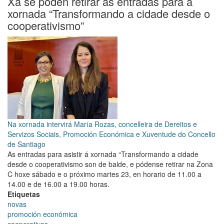
Xa se poden retirar as entradas para a
arredor
xornada “Transformando a cidade desde o
dunha
cooperativismo”
vida
saudable”,
lema
da
VII
Feira
de
Outono
das
Emprendedoras
Na xornada intervirá María Rozas, concelleira de Dereitos e
de
Servizos Sociais, Promoción Económica e Xuventude do Concello
Compostela
de Santiago
As entradas para asistir á xornada “Transformando a cidade
desde o cooperativismo son de balde, e pódense retirar na Zona
C hoxe sábado e o próximo martes 23, en horario de 11.00 a
14.00 e de 16.00 a 19.00 horas.
Etiquetas
novas
promoción económica
cooperativas