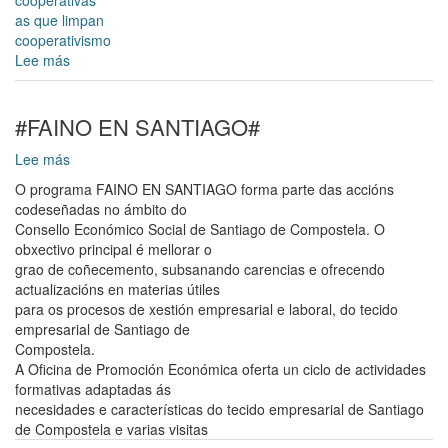
as que limpan
cooperativismo
Lee más
sobre
Xa
se
poden
#FAINO EN SANTIAGO#
retirar
Lee más
sobre
as
#FAINO
entradas
O programa FAINO EN SANTIAGO forma parte das accións
EN
para
codeseñadas no ámbito do
SANTIAGO#
a
Consello Económico Social de Santiago de Compostela. O
xornada
obxectivo principal é mellorar o
“Transformando
grao de coñecemento, subsanando carencias e ofrecendo
a
actualizacións en materias útiles
cidade
para os procesos de xestión empresarial e laboral, do tecido
desde
empresarial de Santiago de
o
Compostela.
cooperativismo”
A Oficina de Promoción Económica oferta un ciclo de actividades
formativas adaptadas ás
necesidades e características do tecido empresarial de Santiago
de Compostela e varias visitas