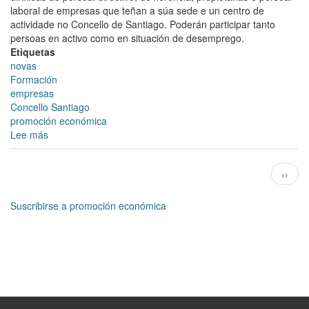
laboral de empresas que teñan a súa sede e un centro de
actividade no Concello de Santiago. Poderán participar tanto
persoas en activo como en situación de desemprego.
Etiquetas
novas
Formación
empresas
Concello Santiago
promoción económica
Lee más
sobre
O
Concello
Paginación
Siguie
››
organiza
págin
un
ciclo
Suscribirse a promoción económica
de
actividades
formativas
para
mellorar
o
tecido