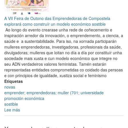
A VII Feira de Outono das Emprendedoras de Compostela
explorará como construír un modelo económico sostible
Ao longo do evento crearase unha rede de coñecemento e
inspiración arredor da innovación, o emprendemento, a ciencia, a
saúde e a sustentabilidade. Para iso, na xornada participarán
mulleres emprendedoras, investigadoras, profesionais da saúde,
divulgadoras; mulleres que loitan no día a día por constituír unha
sociedade mais xusta e cun modelo económico que integre no
seu ADN verdadeiros valores feministas. Tamén estarán
representadas entidades comprometidas co coidado das persoas
e con principios de igualdade, xustiza social e feminismo
Etiquetas
novas
emprender; emprendedoras; muller (701; universidade
promoción económica
sostible
Lee más
sobre
“Un
modelo
económico