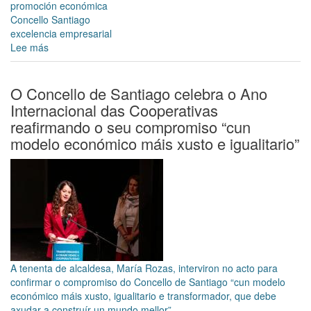
promoción económica
Concello Santiago
excelencia empresarial
Lee más
sobre
Aberto
ata
o
O Concello de Santiago celebra o Ano
1
Internacional das Cooperativas
de
reafirmando o seu compromiso “cun
outubro
modelo económico máis xusto e igualitario”
o
prazo
para
presentar
candidaturas
aos
IV
Premios
á
A tenenta de alcaldesa, María Rozas, interviron no acto para
Excelencia
confirmar o compromiso do Concello de Santiago “cun modelo
Empresarial
económico máis xusto, igualitario e transformador, que debe
axudar a construír un mundo mellor”.